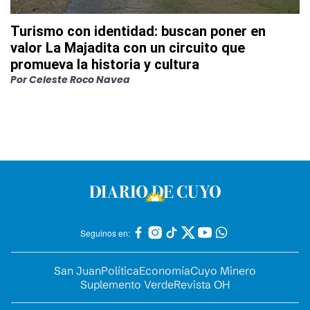
Turismo con identidad: buscan poner en
valor La Majadita con un circuito que
promueva la historia y cultura
Por
Celeste Roco Navea
Seguinos en:
San Juan
Política
Economía
Cuyo Minero
Suplemento Verde
Revista OH