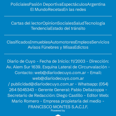
Policiales
Pasión Deportiva
Espectáculos
Argentina
El Mundo
Recetas
En las redes
Cartas del lector
Opinion
Sociales
Salud
Tecnología
Tendencia
Estado del tránsito
Clasificados
Inmuebles
Automotores
Empleos
Servicios
Avisos Fúnebres y Misas
Edictos
Diario de Cuyo - Fecha de Inicio: 11/2003 - Dirección:
Av. Alem Sur 1639. Esquina Lateral de Circunvalación -
Contacto:
web@diariodecuyo.com.ar
- Email:
web@diariodecuyo.com.ar
/
publicidad@diariodecuyo.com.ar
-
Whatsapp: (054)
264 5045343 - Gerente General: Pablo Dellazoppa -
Secretario de Redacción: Diego Castillo - Editor Web:
Mario Romero - Empresa propietaria del medio -
FRANCISCO MONTES S.A.C.I.F.