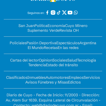
Seguinos en:
San Juan
Política
Economía
Cuyo Minero
Suplemento Verde
Revista OH
Policiales
Pasión Deportiva
Espectáculos
Argentina
El Mundo
Recetas
En las redes
Cartas del lector
Opinion
Sociales
Salud
Tecnología
Tendencia
Estado del tránsito
Clasificados
Inmuebles
Automotores
Empleos
Servicios
Avisos Fúnebres y Misas
Edictos
Diario de Cuyo - Fecha de Inicio: 11/2003 - Dirección:
Av. Alem Sur 1639. Esquina Lateral de Circunvalación -
Contacto:
web@diariodecuyo.com.ar
- Email: