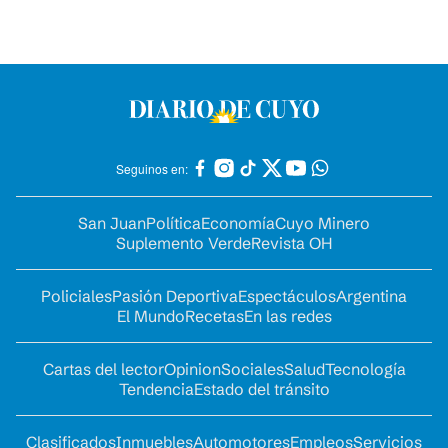
Seguinos en:
San Juan
Política
Economía
Cuyo Minero
Suplemento Verde
Revista OH
Policiales
Pasión Deportiva
Espectáculos
Argentina
El Mundo
Recetas
En las redes
Cartas del lector
Opinion
Sociales
Salud
Tecnología
Tendencia
Estado del tránsito
Clasificados
Inmuebles
Automotores
Empleos
Servicios