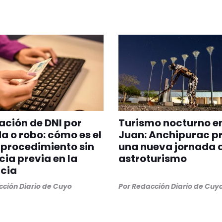
ción de DNI por
Turismo nocturno e
a o robo: cómo es el
Juan: Anchipurac p
procedimiento sin
una nueva jornada 
ia previa en la
astroturismo
cia
ción Diario de Cuyo
Por
Redacción Diario de Cuy