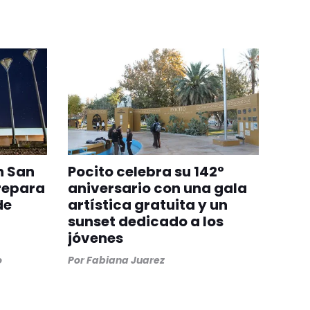
n San
Pocito celebra su 142°
repara
aniversario con una gala
de
artística gratuita y un
sunset dedicado a los
jóvenes
o
Por
Fabiana Juarez