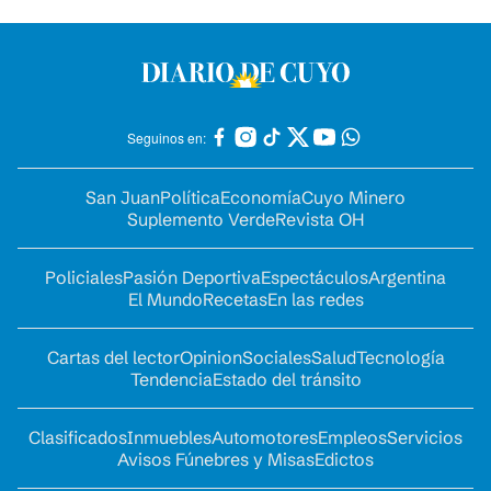
Seguinos en:
San Juan
Política
Economía
Cuyo Minero
Suplemento Verde
Revista OH
Policiales
Pasión Deportiva
Espectáculos
Argentina
El Mundo
Recetas
En las redes
Cartas del lector
Opinion
Sociales
Salud
Tecnología
Tendencia
Estado del tránsito
Clasificados
Inmuebles
Automotores
Empleos
Servicios
Avisos Fúnebres y Misas
Edictos