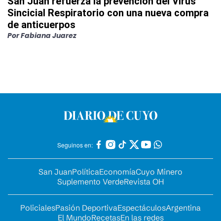
San Juan refuerza la prevención del Virus
Sincicial Respiratorio con una nueva compra
de anticuerpos
Por
Fabiana Juarez
Seguinos en:
San Juan
Política
Economía
Cuyo Minero
Suplemento Verde
Revista OH
Policiales
Pasión Deportiva
Espectáculos
Argentina
El Mundo
Recetas
En las redes