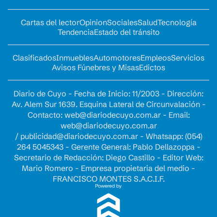
Cartas del lector
Opinion
Sociales
Salud
Tecnología
Tendencia
Estado del tránsito
Clasificados
Inmuebles
Automotores
Empleos
Servicios
Avisos Fúnebres y Misas
Edictos
Diario de Cuyo - Fecha de Inicio: 11/2003 - Dirección:
Av. Alem Sur 1639. Esquina Lateral de Circunvalación -
Contacto:
web@diariodecuyo.com.ar
- Email:
web@diariodecuyo.com.ar
/
publicidad@diariodecuyo.com.ar
-
Whatsapp: (054)
264 5045343 - Gerente General: Pablo Dellazoppa -
Secretario de Redacción: Diego Castillo - Editor Web:
Mario Romero - Empresa propietaria del medio -
FRANCISCO MONTES S.A.C.I.F.