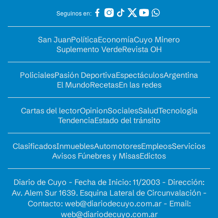
Seguinos en:
San Juan
Política
Economía
Cuyo Minero
Suplemento Verde
Revista OH
Policiales
Pasión Deportiva
Espectáculos
Argentina
El Mundo
Recetas
En las redes
Cartas del lector
Opinion
Sociales
Salud
Tecnología
Tendencia
Estado del tránsito
Clasificados
Inmuebles
Automotores
Empleos
Servicios
Avisos Fúnebres y Misas
Edictos
Diario de Cuyo - Fecha de Inicio: 11/2003 - Dirección:
Av. Alem Sur 1639. Esquina Lateral de Circunvalación -
Contacto:
web@diariodecuyo.com.ar
- Email:
web@diariodecuyo.com.ar