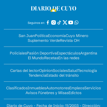
Seguinos en:
San Juan
Política
Economía
Cuyo Minero
Suplemento Verde
Revista OH
Policiales
Pasión Deportiva
Espectáculos
Argentina
El Mundo
Recetas
En las redes
Cartas del lector
Opinion
Sociales
Salud
Tecnología
Tendencia
Estado del tránsito
Clasificados
Inmuebles
Automotores
Empleos
Servicios
Avisos Fúnebres y Misas
Edictos
Diario de Cuyo - Fecha de Inicio: 11/2003 - Dirección: