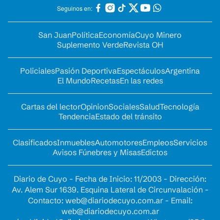
Seguinos en:
San Juan
Política
Economía
Cuyo Minero
Suplemento Verde
Revista OH
Policiales
Pasión Deportiva
Espectáculos
Argentina
El Mundo
Recetas
En las redes
Cartas del lector
Opinion
Sociales
Salud
Tecnología
Tendencia
Estado del tránsito
Clasificados
Inmuebles
Automotores
Empleos
Servicios
Avisos Fúnebres y Misas
Edictos
Diario de Cuyo - Fecha de Inicio: 11/2003 - Dirección:
Av. Alem Sur 1639. Esquina Lateral de Circunvalación -
Contacto:
web@diariodecuyo.com.ar
- Email:
web@diariodecuyo.com.ar