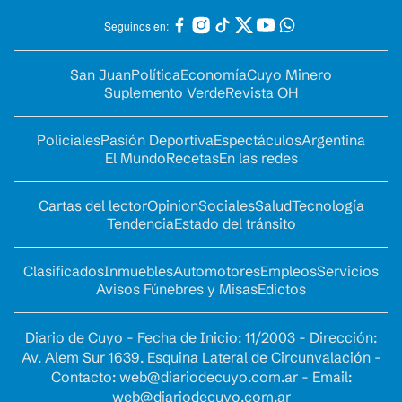
Seguinos en:
San Juan
Política
Economía
Cuyo Minero
Suplemento Verde
Revista OH
Policiales
Pasión Deportiva
Espectáculos
Argentina
El Mundo
Recetas
En las redes
Cartas del lector
Opinion
Sociales
Salud
Tecnología
Tendencia
Estado del tránsito
Clasificados
Inmuebles
Automotores
Empleos
Servicios
Avisos Fúnebres y Misas
Edictos
Diario de Cuyo - Fecha de Inicio: 11/2003 - Dirección:
Av. Alem Sur 1639. Esquina Lateral de Circunvalación -
Contacto:
web@diariodecuyo.com.ar
- Email:
web@diariodecuyo.com.ar