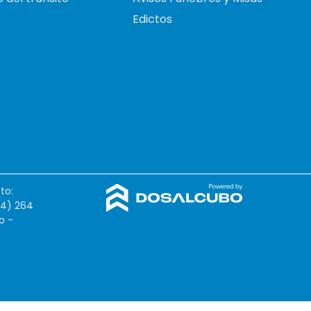
Edictos
to:
54) 264
o -