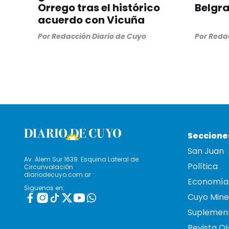
Orrego tras el histórico
Belgr
acuerdo con Vicuña
Por
Redacción Diario de Cuyo
Por
Redac
Seccione
San Juan
Av. Alem Sur 1639. Esquina Lateral de
Política
Circunvalación
diariodecuyo.com.ar
Economía
Siguenos en:
Cuyo Mine
Suplemen
Revista O