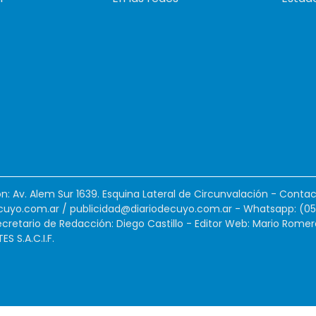
ión: Av. Alem Sur 1639. Esquina Lateral de Circunvalación - Contac
cuyo.com.ar
/
publicidad@diariodecuyo.com.ar
-
Whatsapp: (0
cretario de Redacción: Diego Castillo - Editor Web: Mario Romer
 S.A.C.I.F.