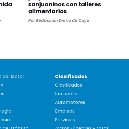
nida
sanjuaninos con talleres
alimentarios
o
Por
Redacción Diario de Cuyo
 del lector
Clasificados
on
Clasificados
es
Inmuebles
Automotores
logía
Empleos
ncia
Servicios
 del tránsito
Avisos Fúnebres y Misas