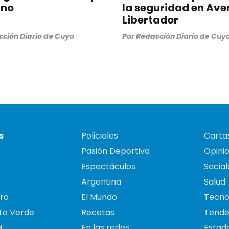
ano
la seguridad en Ave
Libertador
ción Diario de Cuyo
Por
Redacción Diario de Cuy
s
Policiales
Cartas
Pasión Deportiva
Opini
Espectáculos
Social
Argentina
Salud
ro
El Mundo
Tecno
to Verde
Recetas
Tende
H
En las redes
Estado