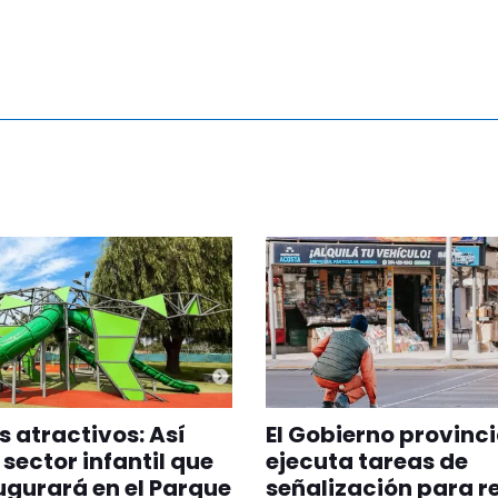
 atractivos: Así
El Gobierno provinci
 sector infantil que
ejecuta tareas de
ugurará en el Parque
señalización para r