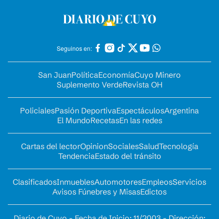
Seguinos en:
San Juan
Política
Economía
Cuyo Minero
Suplemento Verde
Revista OH
Policiales
Pasión Deportiva
Espectáculos
Argentina
El Mundo
Recetas
En las redes
Cartas del lector
Opinion
Sociales
Salud
Tecnología
Tendencia
Estado del tránsito
Clasificados
Inmuebles
Automotores
Empleos
Servicios
Avisos Fúnebres y Misas
Edictos
Diario de Cuyo - Fecha de Inicio: 11/2003 - Dirección: