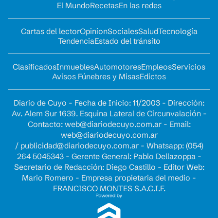
El Mundo
Recetas
En las redes
Cartas del lector
Opinion
Sociales
Salud
Tecnología
Tendencia
Estado del tránsito
Clasificados
Inmuebles
Automotores
Empleos
Servicios
Avisos Fúnebres y Misas
Edictos
Diario de Cuyo - Fecha de Inicio: 11/2003 - Dirección:
Av. Alem Sur 1639. Esquina Lateral de Circunvalación -
Contacto:
web@diariodecuyo.com.ar
- Email:
web@diariodecuyo.com.ar
/
publicidad@diariodecuyo.com.ar
-
Whatsapp: (054)
264 5045343 - Gerente General: Pablo Dellazoppa -
Secretario de Redacción: Diego Castillo - Editor Web:
Mario Romero - Empresa propietaria del medio -
FRANCISCO MONTES S.A.C.I.F.