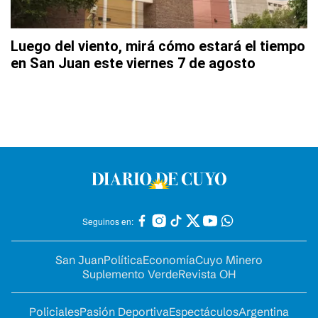
Luego del viento, mirá cómo estará el tiempo
en San Juan este viernes 7 de agosto
Seguinos en:
San Juan
Política
Economía
Cuyo Minero
Suplemento Verde
Revista OH
Policiales
Pasión Deportiva
Espectáculos
Argentina