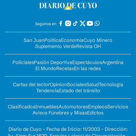
Seguinos en:
San Juan
Política
Economía
Cuyo Minero
Suplemento Verde
Revista OH
Policiales
Pasión Deportiva
Espectáculos
Argentina
El Mundo
Recetas
En las redes
Cartas del lector
Opinion
Sociales
Salud
Tecnología
Tendencia
Estado del tránsito
Clasificados
Inmuebles
Automotores
Empleos
Servicios
Avisos Fúnebres y Misas
Edictos
Diario de Cuyo - Fecha de Inicio: 11/2003 - Dirección:
Av. Alem Sur 1639. Esquina Lateral de Circunvalación -