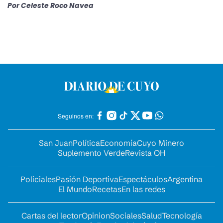
Por
Celeste Roco Navea
Seguinos en:
San Juan
Política
Economía
Cuyo Minero
Suplemento Verde
Revista OH
Policiales
Pasión Deportiva
Espectáculos
Argentina
El Mundo
Recetas
En las redes
Cartas del lector
Opinion
Sociales
Salud
Tecnología