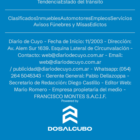
Tendencia
Estado del tránsito
Clasificados
Inmuebles
Automotores
Empleos
Servicios
Avisos Fúnebres y Misas
Edictos
Diario de Cuyo - Fecha de Inicio: 11/2003 - Dirección:
Av. Alem Sur 1639. Esquina Lateral de Circunvalación -
Contacto:
web@diariodecuyo.com.ar
- Email:
web@diariodecuyo.com.ar
/
publicidad@diariodecuyo.com.ar
-
Whatsapp: (054)
264 5045343 - Gerente General: Pablo Dellazoppa -
Secretario de Redacción: Diego Castillo - Editor Web:
Mario Romero - Empresa propietaria del medio -
FRANCISCO MONTES S.A.C.I.F.