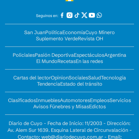
Seguinos en:
San Juan
Política
Economía
Cuyo Minero
Suplemento Verde
Revista OH
Policiales
Pasión Deportiva
Espectáculos
Argentina
El Mundo
Recetas
En las redes
Cartas del lector
Opinion
Sociales
Salud
Tecnología
Tendencia
Estado del tránsito
Clasificados
Inmuebles
Automotores
Empleos
Servicios
Avisos Fúnebres y Misas
Edictos
Diario de Cuyo - Fecha de Inicio: 11/2003 - Dirección:
Av. Alem Sur 1639. Esquina Lateral de Circunvalación -
Contacto:
web@diariodecuyo.com.ar
- Email: