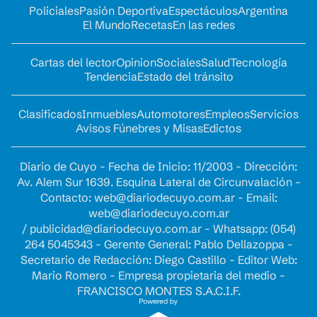
Policiales
Pasión Deportiva
Espectáculos
Argentina
El Mundo
Recetas
En las redes
Cartas del lector
Opinion
Sociales
Salud
Tecnología
Tendencia
Estado del tránsito
Clasificados
Inmuebles
Automotores
Empleos
Servicios
Avisos Fúnebres y Misas
Edictos
Diario de Cuyo - Fecha de Inicio: 11/2003 - Dirección:
Av. Alem Sur 1639. Esquina Lateral de Circunvalación -
Contacto:
web@diariodecuyo.com.ar
- Email:
web@diariodecuyo.com.ar
/
publicidad@diariodecuyo.com.ar
-
Whatsapp: (054)
264 5045343 - Gerente General: Pablo Dellazoppa -
Secretario de Redacción: Diego Castillo - Editor Web:
Mario Romero - Empresa propietaria del medio -
FRANCISCO MONTES S.A.C.I.F.