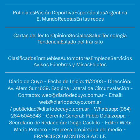
Policiales
Pasión Deportiva
Espectáculos
Argentina
El Mundo
Recetas
En las redes
Cartas del lector
Opinion
Sociales
Salud
Tecnología
Tendencia
Estado del tránsito
Clasificados
Inmuebles
Automotores
Empleos
Servicios
Avisos Fúnebres y Misas
Edictos
Diario de Cuyo - Fecha de Inicio: 11/2003 - Dirección:
Av. Alem Sur 1639. Esquina Lateral de Circunvalación -
Contacto:
web@diariodecuyo.com.ar
- Email:
web@diariodecuyo.com.ar
/
publicidad@diariodecuyo.com.ar
-
Whatsapp: (054)
264 5045343 - Gerente General: Pablo Dellazoppa -
Secretario de Redacción: Diego Castillo - Editor Web:
Mario Romero - Empresa propietaria del medio -
FRANCISCO MONTES S.A.C.I.F.