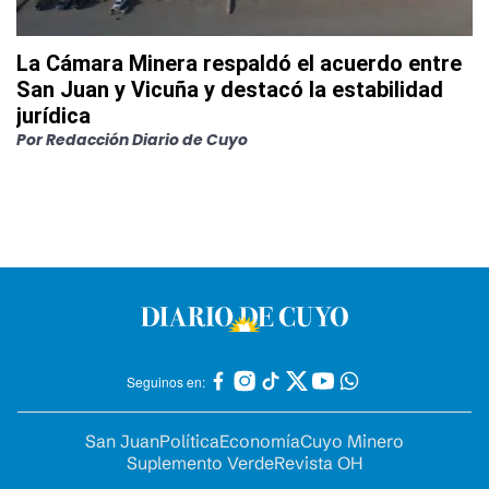
La Cámara Minera respaldó el acuerdo entre
San Juan y Vicuña y destacó la estabilidad
jurídica
Por
Redacción Diario de Cuyo
Seguinos en:
San Juan
Política
Economía
Cuyo Minero
Suplemento Verde
Revista OH