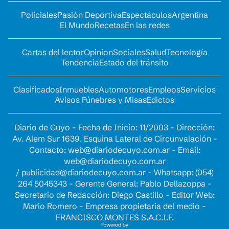
Policiales
Pasión Deportiva
Espectáculos
Argentina
El Mundo
Recetas
En las redes
Cartas del lector
Opinion
Sociales
Salud
Tecnología
Tendencia
Estado del tránsito
Clasificados
Inmuebles
Automotores
Empleos
Servicios
Avisos Fúnebres y Misas
Edictos
Diario de Cuyo - Fecha de Inicio: 11/2003 - Dirección:
Av. Alem Sur 1639. Esquina Lateral de Circunvalación -
Contacto:
web@diariodecuyo.com.ar
- Email:
web@diariodecuyo.com.ar
/
publicidad@diariodecuyo.com.ar
-
Whatsapp: (054)
264 5045343 - Gerente General: Pablo Dellazoppa -
Secretario de Redacción: Diego Castillo - Editor Web:
Mario Romero - Empresa propietaria del medio -
FRANCISCO MONTES S.A.C.I.F.