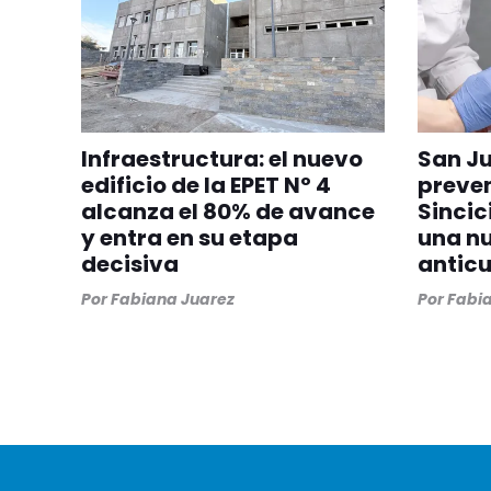
Infraestructura: el nuevo
San Ju
edificio de la EPET Nº 4
preven
alcanza el 80% de avance
Sincic
y entra en su etapa
una n
decisiva
antic
Por
Fabiana Juarez
Por
Fabia