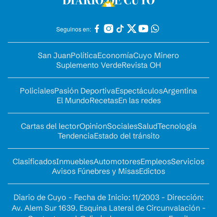
Seguinos en:
San Juan
Política
Economía
Cuyo Minero
Suplemento Verde
Revista OH
Policiales
Pasión Deportiva
Espectáculos
Argentina
El Mundo
Recetas
En las redes
Cartas del lector
Opinion
Sociales
Salud
Tecnología
Tendencia
Estado del tránsito
Clasificados
Inmuebles
Automotores
Empleos
Servicios
Avisos Fúnebres y Misas
Edictos
Diario de Cuyo - Fecha de Inicio: 11/2003 - Dirección:
Av. Alem Sur 1639. Esquina Lateral de Circunvalación -