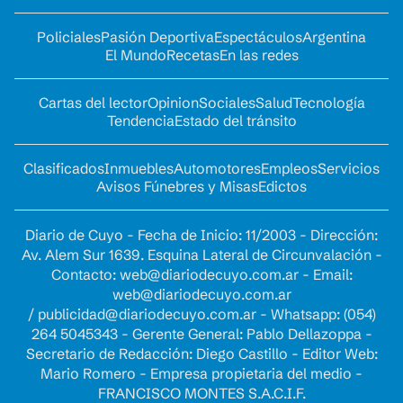
Policiales
Pasión Deportiva
Espectáculos
Argentina
El Mundo
Recetas
En las redes
Cartas del lector
Opinion
Sociales
Salud
Tecnología
Tendencia
Estado del tránsito
Clasificados
Inmuebles
Automotores
Empleos
Servicios
Avisos Fúnebres y Misas
Edictos
Diario de Cuyo - Fecha de Inicio: 11/2003 - Dirección:
Av. Alem Sur 1639. Esquina Lateral de Circunvalación -
Contacto:
web@diariodecuyo.com.ar
- Email:
web@diariodecuyo.com.ar
/
publicidad@diariodecuyo.com.ar
-
Whatsapp: (054)
264 5045343 - Gerente General: Pablo Dellazoppa -
Secretario de Redacción: Diego Castillo - Editor Web:
Mario Romero - Empresa propietaria del medio -
FRANCISCO MONTES S.A.C.I.F.