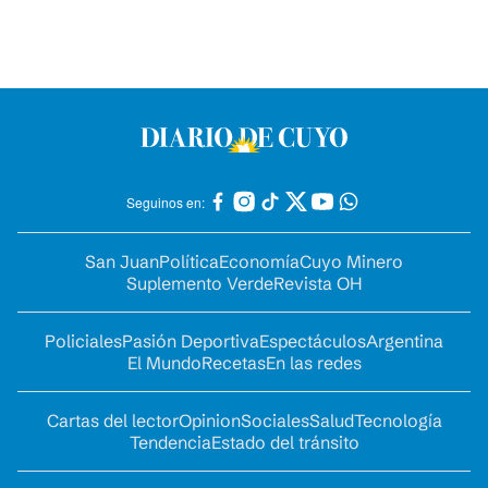
Seguinos en:
San Juan
Política
Economía
Cuyo Minero
Suplemento Verde
Revista OH
Policiales
Pasión Deportiva
Espectáculos
Argentina
El Mundo
Recetas
En las redes
Cartas del lector
Opinion
Sociales
Salud
Tecnología
Tendencia
Estado del tránsito