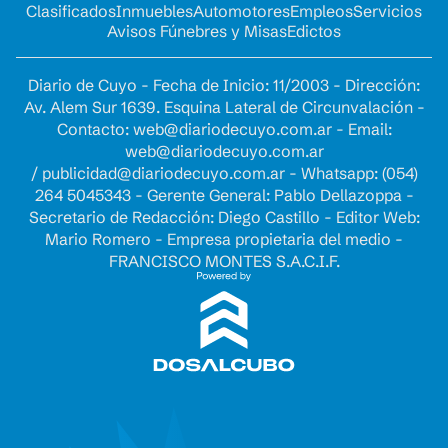
Clasificados
Inmuebles
Automotores
Empleos
Servicios
Avisos Fúnebres y Misas
Edictos
Diario de Cuyo - Fecha de Inicio: 11/2003 - Dirección:
Av. Alem Sur 1639. Esquina Lateral de Circunvalación -
Contacto:
web@diariodecuyo.com.ar
- Email:
web@diariodecuyo.com.ar
/
publicidad@diariodecuyo.com.ar
-
Whatsapp: (054)
264 5045343 - Gerente General: Pablo Dellazoppa -
Secretario de Redacción: Diego Castillo - Editor Web:
Mario Romero - Empresa propietaria del medio -
FRANCISCO MONTES S.A.C.I.F.