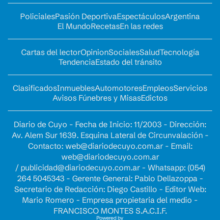
Policiales
Pasión Deportiva
Espectáculos
Argentina
El Mundo
Recetas
En las redes
Cartas del lector
Opinion
Sociales
Salud
Tecnología
Tendencia
Estado del tránsito
Clasificados
Inmuebles
Automotores
Empleos
Servicios
Avisos Fúnebres y Misas
Edictos
Diario de Cuyo - Fecha de Inicio: 11/2003 - Dirección:
Av. Alem Sur 1639. Esquina Lateral de Circunvalación -
Contacto:
web@diariodecuyo.com.ar
- Email:
web@diariodecuyo.com.ar
/
publicidad@diariodecuyo.com.ar
-
Whatsapp: (054)
264 5045343 - Gerente General: Pablo Dellazoppa -
Secretario de Redacción: Diego Castillo - Editor Web:
Mario Romero - Empresa propietaria del medio -
FRANCISCO MONTES S.A.C.I.F.