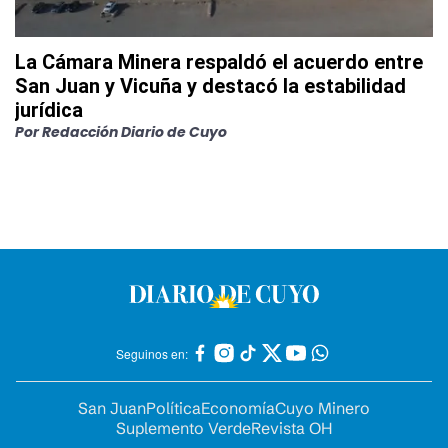
La Cámara Minera respaldó el acuerdo entre
San Juan y Vicuña y destacó la estabilidad
jurídica
Por
Redacción Diario de Cuyo
Seguinos en:
San Juan
Política
Economía
Cuyo Minero
Suplemento Verde
Revista OH