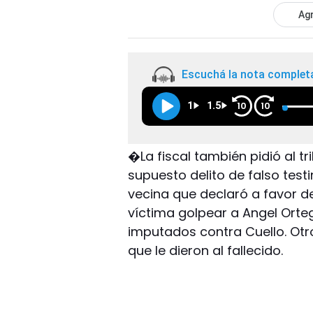
Agr
Escuchá la nota complet
1
1.5
10
10
�La fiscal también pidió al t
supuesto delito de falso tes
vecina que declaró a favor de
víctima golpear a Angel Orteg
imputados contra Cuello. Otro
que le dieron al fallecido.