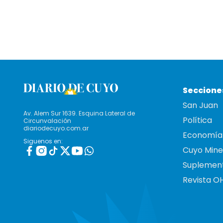
Seccione
San Juan
Av. Alem Sur 1639. Esquina Lateral de
Política
Circunvalación
diariodecuyo.com.ar
Economía
Siguenos en:
Cuyo Mine
Suplemen
Revista O