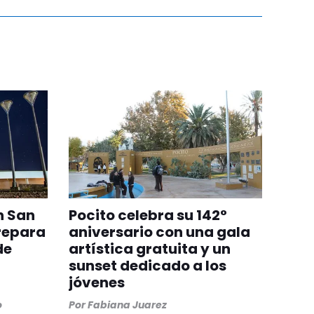
n San
Pocito celebra su 142°
repara
aniversario con una gala
de
artística gratuita y un
sunset dedicado a los
jóvenes
o
Por
Fabiana Juarez