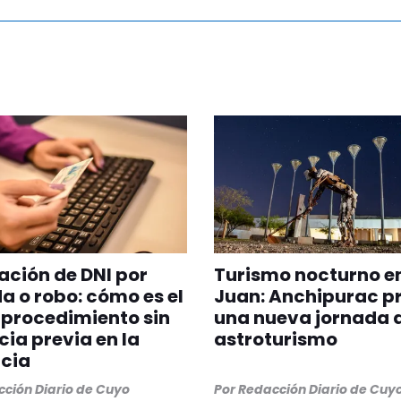
ción de DNI por
Turismo nocturno e
a o robo: cómo es el
Juan: Anchipurac p
procedimiento sin
una nueva jornada 
ia previa en la
astroturismo
cia
ción Diario de Cuyo
Por
Redacción Diario de Cuy