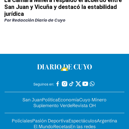
La Cámara Minera respaldó el acuerdo entre
San Juan y Vicuña y destacó la estabilidad
jurídica
Por
Redacción Diario de Cuyo
Seguinos en:
San Juan
Política
Economía
Cuyo Minero
Suplemento Verde
Revista OH
Policiales
Pasión Deportiva
Espectáculos
Argentina
El Mundo
Recetas
En las redes