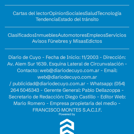
Cartas del lector
Opinion
Sociales
Salud
Tecnología
Tendencia
Estado del tránsito
Clasificados
Inmuebles
Automotores
Empleos
Servicios
Avisos Fúnebres y Misas
Edictos
Diario de Cuyo - Fecha de Inicio: 11/2003 - Dirección:
Av. Alem Sur 1639. Esquina Lateral de Circunvalación -
Contacto:
web@diariodecuyo.com.ar
- Email:
web@diariodecuyo.com.ar
/
publicidad@diariodecuyo.com.ar
-
Whatsapp: (054)
264 5045343 - Gerente General: Pablo Dellazoppa -
Secretario de Redacción: Diego Castillo - Editor Web:
Mario Romero - Empresa propietaria del medio -
FRANCISCO MONTES S.A.C.I.F.