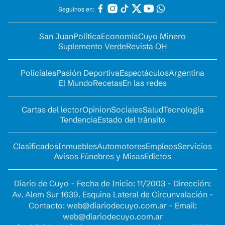
Seguinos en:
San Juan
Política
Economía
Cuyo Minero
Suplemento Verde
Revista OH
Policiales
Pasión Deportiva
Espectáculos
Argentina
El Mundo
Recetas
En las redes
Cartas del lector
Opinion
Sociales
Salud
Tecnología
Tendencia
Estado del tránsito
Clasificados
Inmuebles
Automotores
Empleos
Servicios
Avisos Fúnebres y Misas
Edictos
Diario de Cuyo - Fecha de Inicio: 11/2003 - Dirección:
Av. Alem Sur 1639. Esquina Lateral de Circunvalación -
Contacto:
web@diariodecuyo.com.ar
- Email:
web@diariodecuyo.com.ar