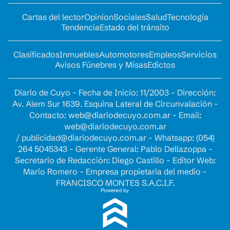
Cartas del lector
Opinion
Sociales
Salud
Tecnología
Tendencia
Estado del tránsito
Clasificados
Inmuebles
Automotores
Empleos
Servicios
Avisos Fúnebres y Misas
Edictos
Diario de Cuyo - Fecha de Inicio: 11/2003 - Dirección:
Av. Alem Sur 1639. Esquina Lateral de Circunvalación -
Contacto:
web@diariodecuyo.com.ar
- Email:
web@diariodecuyo.com.ar
/
publicidad@diariodecuyo.com.ar
-
Whatsapp: (054)
264 5045343 - Gerente General: Pablo Dellazoppa -
Secretario de Redacción: Diego Castillo - Editor Web:
Mario Romero - Empresa propietaria del medio -
FRANCISCO MONTES S.A.C.I.F.