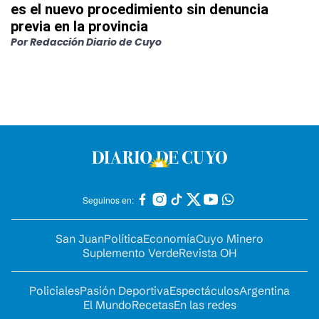
es el nuevo procedimiento sin denuncia
previa en la provincia
Por
Redacción Diario de Cuyo
Seguinos en:
San Juan
Política
Economía
Cuyo Minero
Suplemento Verde
Revista OH
Policiales
Pasión Deportiva
Espectáculos
Argentina
El Mundo
Recetas
En las redes