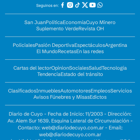
Seguinos en:
San Juan
Política
Economía
Cuyo Minero
Suplemento Verde
Revista OH
Policiales
Pasión Deportiva
Espectáculos
Argentina
El Mundo
Recetas
En las redes
Cartas del lector
Opinion
Sociales
Salud
Tecnología
Tendencia
Estado del tránsito
Clasificados
Inmuebles
Automotores
Empleos
Servicios
Avisos Fúnebres y Misas
Edictos
Diario de Cuyo - Fecha de Inicio: 11/2003 - Dirección:
Av. Alem Sur 1639. Esquina Lateral de Circunvalación -
Contacto:
web@diariodecuyo.com.ar
- Email:
web@diariodecuyo.com.ar