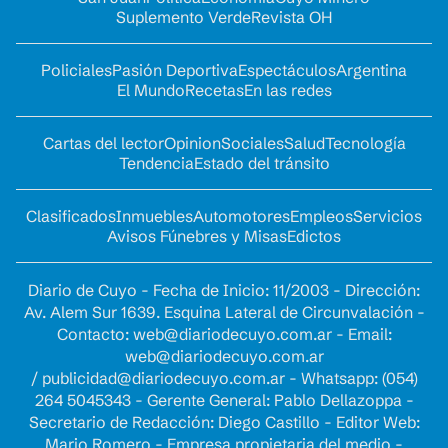
Suplemento Verde
Revista OH
Policiales
Pasión Deportiva
Espectáculos
Argentina
El Mundo
Recetas
En las redes
Cartas del lector
Opinion
Sociales
Salud
Tecnología
Tendencia
Estado del tránsito
Clasificados
Inmuebles
Automotores
Empleos
Servicios
Avisos Fúnebres y Misas
Edictos
Diario de Cuyo - Fecha de Inicio: 11/2003 - Dirección:
Av. Alem Sur 1639. Esquina Lateral de Circunvalación -
Contacto:
web@diariodecuyo.com.ar
- Email:
web@diariodecuyo.com.ar
/
publicidad@diariodecuyo.com.ar
-
Whatsapp: (054)
264 5045343 - Gerente General: Pablo Dellazoppa -
Secretario de Redacción: Diego Castillo - Editor Web:
Mario Romero - Empresa propietaria del medio -