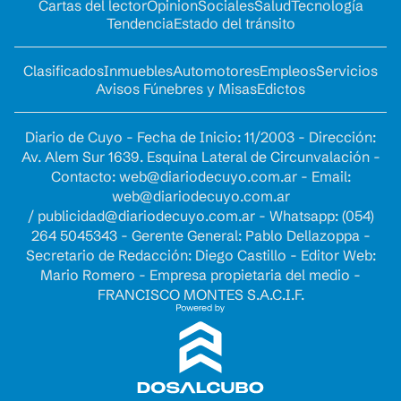
Cartas del lector
Opinion
Sociales
Salud
Tecnología
Tendencia
Estado del tránsito
Clasificados
Inmuebles
Automotores
Empleos
Servicios
Avisos Fúnebres y Misas
Edictos
Diario de Cuyo - Fecha de Inicio: 11/2003 - Dirección:
Av. Alem Sur 1639. Esquina Lateral de Circunvalación -
Contacto:
web@diariodecuyo.com.ar
- Email:
web@diariodecuyo.com.ar
/
publicidad@diariodecuyo.com.ar
-
Whatsapp: (054)
264 5045343 - Gerente General: Pablo Dellazoppa -
Secretario de Redacción: Diego Castillo - Editor Web:
Mario Romero - Empresa propietaria del medio -
FRANCISCO MONTES S.A.C.I.F.