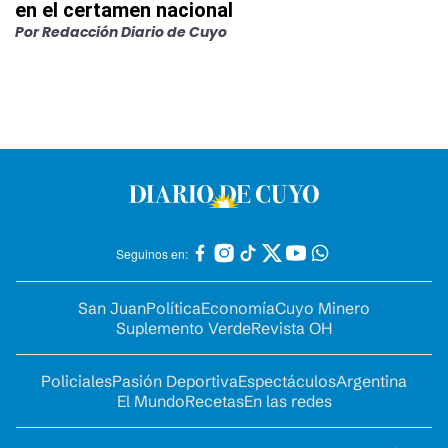
en el certamen nacional
Por
Redacción Diario de Cuyo
Seguinos en:
San Juan
Política
Economía
Cuyo Minero
Suplemento Verde
Revista OH
Policiales
Pasión Deportiva
Espectáculos
Argentina
El Mundo
Recetas
En las redes