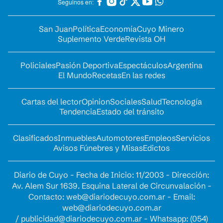
Seguinos en:
San Juan
Política
Economía
Cuyo Minero
Suplemento Verde
Revista OH
Policiales
Pasión Deportiva
Espectáculos
Argentina
El Mundo
Recetas
En las redes
Cartas del lector
Opinion
Sociales
Salud
Tecnología
Tendencia
Estado del tránsito
Clasificados
Inmuebles
Automotores
Empleos
Servicios
Avisos Fúnebres y Misas
Edictos
Diario de Cuyo - Fecha de Inicio: 11/2003 - Dirección:
Av. Alem Sur 1639. Esquina Lateral de Circunvalación -
Contacto:
web@diariodecuyo.com.ar
- Email:
web@diariodecuyo.com.ar
/
publicidad@diariodecuyo.com.ar
-
Whatsapp: (054)