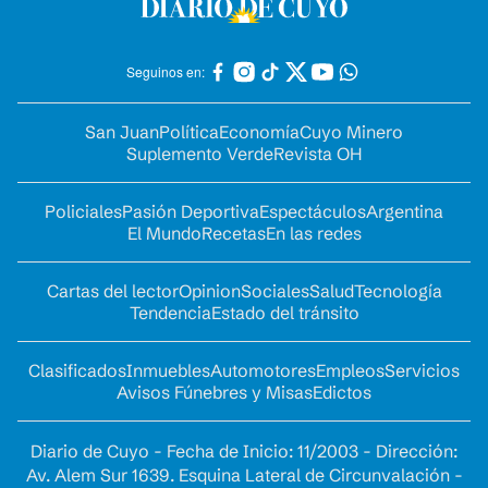
Seguinos en:
San Juan
Política
Economía
Cuyo Minero
Suplemento Verde
Revista OH
Policiales
Pasión Deportiva
Espectáculos
Argentina
El Mundo
Recetas
En las redes
Cartas del lector
Opinion
Sociales
Salud
Tecnología
Tendencia
Estado del tránsito
Clasificados
Inmuebles
Automotores
Empleos
Servicios
Avisos Fúnebres y Misas
Edictos
Diario de Cuyo - Fecha de Inicio: 11/2003 - Dirección:
Av. Alem Sur 1639. Esquina Lateral de Circunvalación -