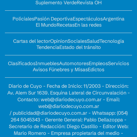
Suplemento Verde
Revista OH
Policiales
Pasión Deportiva
Espectáculos
Argentina
El Mundo
Recetas
En las redes
Cartas del lector
Opinion
Sociales
Salud
Tecnología
Tendencia
Estado del tránsito
Clasificados
Inmuebles
Automotores
Empleos
Servicios
Avisos Fúnebres y Misas
Edictos
Diario de Cuyo - Fecha de Inicio: 11/2003 - Dirección:
Av. Alem Sur 1639. Esquina Lateral de Circunvalación -
Contacto:
web@diariodecuyo.com.ar
- Email:
web@diariodecuyo.com.ar
/
publicidad@diariodecuyo.com.ar
-
Whatsapp: (054)
264 5045343 - Gerente General: Pablo Dellazoppa -
Secretario de Redacción: Diego Castillo - Editor Web:
Mario Romero - Empresa propietaria del medio -