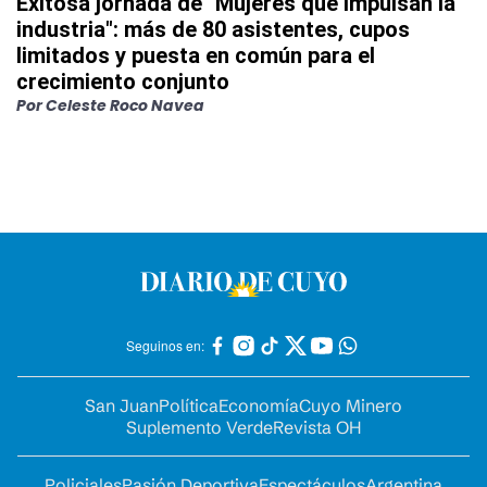
Exitosa jornada de "Mujeres que impulsan la
industria": más de 80 asistentes, cupos
limitados y puesta en común para el
crecimiento conjunto
Por
Celeste Roco Navea
Seguinos en:
San Juan
Política
Economía
Cuyo Minero
Suplemento Verde
Revista OH
Policiales
Pasión Deportiva
Espectáculos
Argentina