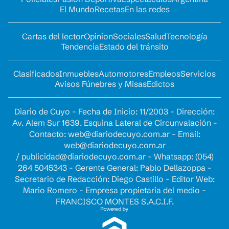
El Mundo
Recetas
En las redes
Cartas del lector
Opinion
Sociales
Salud
Tecnología
Tendencia
Estado del tránsito
Clasificados
Inmuebles
Automotores
Empleos
Servicios
Avisos Fúnebres y Misas
Edictos
Diario de Cuyo - Fecha de Inicio: 11/2003 - Dirección:
Av. Alem Sur 1639. Esquina Lateral de Circunvalación -
Contacto:
web@diariodecuyo.com.ar
- Email:
web@diariodecuyo.com.ar
/
publicidad@diariodecuyo.com.ar
-
Whatsapp: (054)
264 5045343 - Gerente General: Pablo Dellazoppa -
Secretario de Redacción: Diego Castillo - Editor Web:
Mario Romero - Empresa propietaria del medio -
FRANCISCO MONTES S.A.C.I.F.