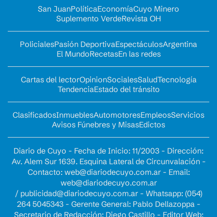
San Juan
Política
Economía
Cuyo Minero
Suplemento Verde
Revista OH
Policiales
Pasión Deportiva
Espectáculos
Argentina
El Mundo
Recetas
En las redes
Cartas del lector
Opinion
Sociales
Salud
Tecnología
Tendencia
Estado del tránsito
Clasificados
Inmuebles
Automotores
Empleos
Servicios
Avisos Fúnebres y Misas
Edictos
Diario de Cuyo - Fecha de Inicio: 11/2003 - Dirección:
Av. Alem Sur 1639. Esquina Lateral de Circunvalación -
Contacto:
web@diariodecuyo.com.ar
- Email:
web@diariodecuyo.com.ar
/
publicidad@diariodecuyo.com.ar
-
Whatsapp: (054)
264 5045343 - Gerente General: Pablo Dellazoppa -
Secretario de Redacción: Diego Castillo - Editor Web: