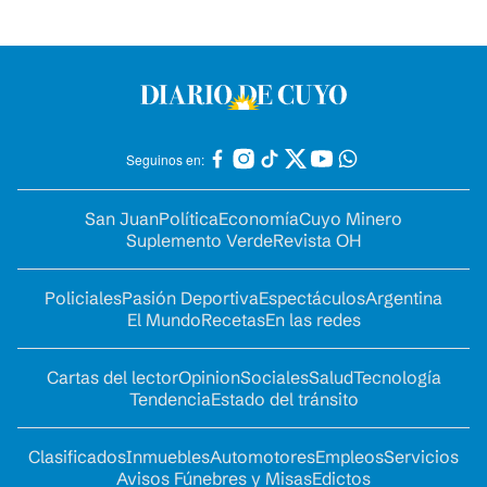
Seguinos en:
San Juan
Política
Economía
Cuyo Minero
Suplemento Verde
Revista OH
Policiales
Pasión Deportiva
Espectáculos
Argentina
El Mundo
Recetas
En las redes
Cartas del lector
Opinion
Sociales
Salud
Tecnología
Tendencia
Estado del tránsito
Clasificados
Inmuebles
Automotores
Empleos
Servicios
Avisos Fúnebres y Misas
Edictos