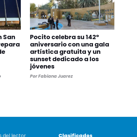
n San
Pocito celebra su 142°
repara
aniversario con una gala
de
artística gratuita y un
sunset dedicado a los
jóvenes
o
Por
Fabiana Juarez
 del lector
Clasificados