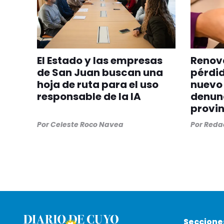
El Estado y las empresas
Renova
de San Juan buscan una
pérdid
hoja de ruta para el uso
nuevo 
responsable de la IA
denunc
provin
Por
Celeste Roco Navea
Por
Redac
Seccione