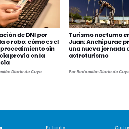
ción de DNI por
Turismo nocturno e
a o robo: cómo es el
Juan: Anchipurac p
procedimiento sin
una nueva jornada 
ia previa en la
astroturismo
cia
ción Diario de Cuyo
Por
Redacción Diario de Cuy
s
Policiales
Cartas