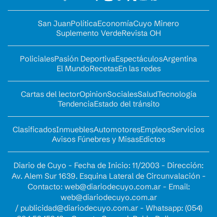
San Juan
Política
Economía
Cuyo Minero
Suplemento Verde
Revista OH
Policiales
Pasión Deportiva
Espectáculos
Argentina
El Mundo
Recetas
En las redes
Cartas del lector
Opinion
Sociales
Salud
Tecnología
Tendencia
Estado del tránsito
Clasificados
Inmuebles
Automotores
Empleos
Servicios
Avisos Fúnebres y Misas
Edictos
Diario de Cuyo - Fecha de Inicio: 11/2003 - Dirección:
Av. Alem Sur 1639. Esquina Lateral de Circunvalación -
Contacto:
web@diariodecuyo.com.ar
- Email:
web@diariodecuyo.com.ar
/
publicidad@diariodecuyo.com.ar
-
Whatsapp: (054)