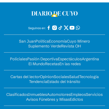
Seguinos en:
San Juan
Política
Economía
Cuyo Minero
Suplemento Verde
Revista OH
Policiales
Pasión Deportiva
Espectáculos
Argentina
El Mundo
Recetas
En las redes
Cartas del lector
Opinion
Sociales
Salud
Tecnología
Tendencia
Estado del tránsito
Clasificados
Inmuebles
Automotores
Empleos
Servicios
Avisos Fúnebres y Misas
Edictos