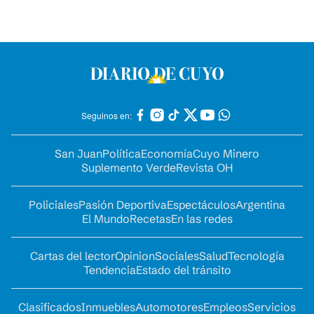
Seguinos en:
San Juan
Política
Economía
Cuyo Minero
Suplemento Verde
Revista OH
Policiales
Pasión Deportiva
Espectáculos
Argentina
El Mundo
Recetas
En las redes
Cartas del lector
Opinion
Sociales
Salud
Tecnología
Tendencia
Estado del tránsito
Clasificados
Inmuebles
Automotores
Empleos
Servicios