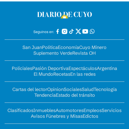
Seguinos en:
San Juan
Política
Economía
Cuyo Minero
Suplemento Verde
Revista OH
Policiales
Pasión Deportiva
Espectáculos
Argentina
El Mundo
Recetas
En las redes
Cartas del lector
Opinion
Sociales
Salud
Tecnología
Tendencia
Estado del tránsito
Clasificados
Inmuebles
Automotores
Empleos
Servicios
Avisos Fúnebres y Misas
Edictos