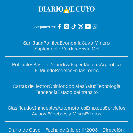
Seguinos en:
San Juan
Política
Economía
Cuyo Minero
Suplemento Verde
Revista OH
Policiales
Pasión Deportiva
Espectáculos
Argentina
El Mundo
Recetas
En las redes
Cartas del lector
Opinion
Sociales
Salud
Tecnología
Tendencia
Estado del tránsito
Clasificados
Inmuebles
Automotores
Empleos
Servicios
Avisos Fúnebres y Misas
Edictos
Diario de Cuyo - Fecha de Inicio: 11/2003 - Dirección: