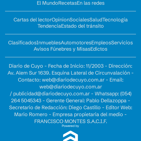
El Mundo
Recetas
En las redes
Cartas del lector
Opinion
Sociales
Salud
Tecnología
Tendencia
Estado del tránsito
Clasificados
Inmuebles
Automotores
Empleos
Servicios
Avisos Fúnebres y Misas
Edictos
Diario de Cuyo - Fecha de Inicio: 11/2003 - Dirección:
Av. Alem Sur 1639. Esquina Lateral de Circunvalación -
Contacto:
web@diariodecuyo.com.ar
- Email:
web@diariodecuyo.com.ar
/
publicidad@diariodecuyo.com.ar
-
Whatsapp: (054)
264 5045343 - Gerente General: Pablo Dellazoppa -
Secretario de Redacción: Diego Castillo - Editor Web:
Mario Romero - Empresa propietaria del medio -
FRANCISCO MONTES S.A.C.I.F.