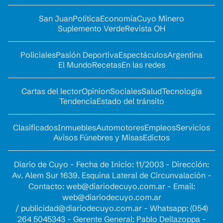
San Juan
Política
Economía
Cuyo Minero
Suplemento Verde
Revista OH
Policiales
Pasión Deportiva
Espectáculos
Argentina
El Mundo
Recetas
En las redes
Cartas del lector
Opinion
Sociales
Salud
Tecnología
Tendencia
Estado del tránsito
Clasificados
Inmuebles
Automotores
Empleos
Servicios
Avisos Fúnebres y Misas
Edictos
Diario de Cuyo - Fecha de Inicio: 11/2003 - Dirección:
Av. Alem Sur 1639. Esquina Lateral de Circunvalación -
Contacto:
web@diariodecuyo.com.ar
- Email:
web@diariodecuyo.com.ar
/
publicidad@diariodecuyo.com.ar
-
Whatsapp: (054)
264 5045343 - Gerente General: Pablo Dellazoppa -