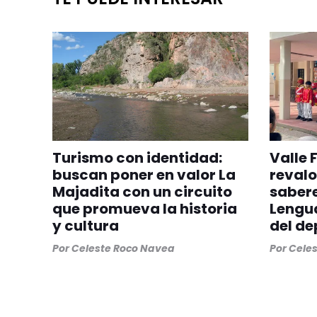
Turismo con identidad:
Valle 
buscan poner en valor La
revalo
Majadita con un circuito
sabere
que promueva la historia
Lengua
y cultura
del d
Por
Celeste Roco Navea
Por
Cele