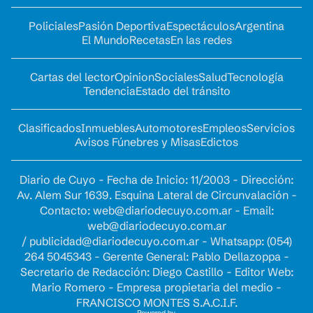
Policiales
Pasión Deportiva
Espectáculos
Argentina
El Mundo
Recetas
En las redes
Cartas del lector
Opinion
Sociales
Salud
Tecnología
Tendencia
Estado del tránsito
Clasificados
Inmuebles
Automotores
Empleos
Servicios
Avisos Fúnebres y Misas
Edictos
Diario de Cuyo - Fecha de Inicio: 11/2003 - Dirección:
Av. Alem Sur 1639. Esquina Lateral de Circunvalación -
Contacto:
web@diariodecuyo.com.ar
- Email:
web@diariodecuyo.com.ar
/
publicidad@diariodecuyo.com.ar
-
Whatsapp: (054)
264 5045343 - Gerente General: Pablo Dellazoppa -
Secretario de Redacción: Diego Castillo - Editor Web:
Mario Romero - Empresa propietaria del medio -
FRANCISCO MONTES S.A.C.I.F.