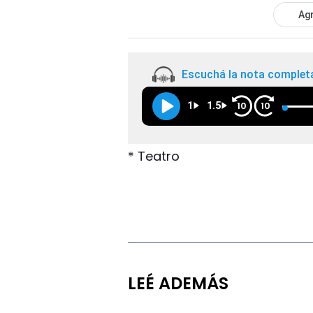
Agr
Escuchá la nota complet
1
1.5
10
10
* Teatro
LEÉ ADEMÁS