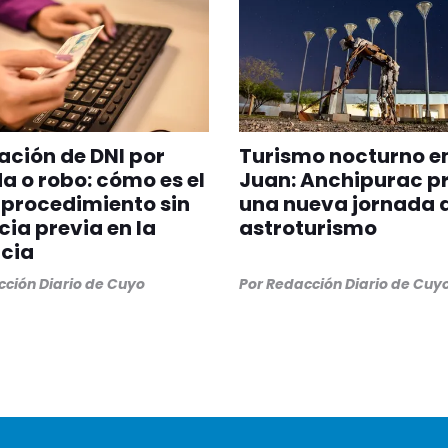
ción de DNI por
Turismo nocturno e
a o robo: cómo es el
Juan: Anchipurac p
procedimiento sin
una nueva jornada 
ia previa en la
astroturismo
cia
ción Diario de Cuyo
Por
Redacción Diario de Cuy