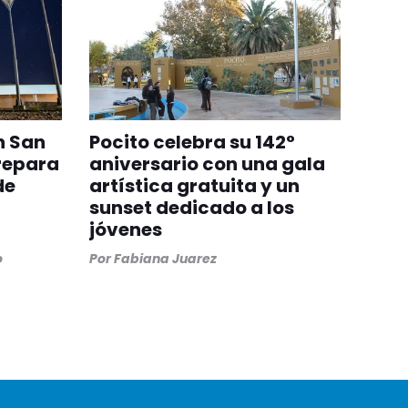
n San
Pocito celebra su 142°
repara
aniversario con una gala
de
artística gratuita y un
sunset dedicado a los
jóvenes
o
Por
Fabiana Juarez