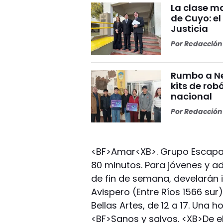
La clase ma
de Cuyo: el
Justicia
Por
Redacción 
Rumbo a Ne
kits de rob
nacional
Por
Redacción 
<BF>Amar<XB>. Grupo Escapa
80 minutos. Para jóvenes y ad
de fin de semana, develarán i
Avispero (Entre Ríos 1566 sur
Bellas Artes, de 12 a 17. Una h
<BF>Sanos y salvos. <XB>De 