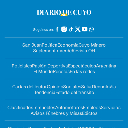
Seguinos en:
San Juan
Política
Economía
Cuyo Minero
Suplemento Verde
Revista OH
Policiales
Pasión Deportiva
Espectáculos
Argentina
El Mundo
Recetas
En las redes
Cartas del lector
Opinion
Sociales
Salud
Tecnología
Tendencia
Estado del tránsito
Clasificados
Inmuebles
Automotores
Empleos
Servicios
Avisos Fúnebres y Misas
Edictos