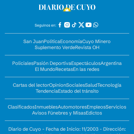
Seguinos en:
San Juan
Política
Economía
Cuyo Minero
Suplemento Verde
Revista OH
Policiales
Pasión Deportiva
Espectáculos
Argentina
El Mundo
Recetas
En las redes
Cartas del lector
Opinion
Sociales
Salud
Tecnología
Tendencia
Estado del tránsito
Clasificados
Inmuebles
Automotores
Empleos
Servicios
Avisos Fúnebres y Misas
Edictos
Diario de Cuyo - Fecha de Inicio: 11/2003 - Dirección: